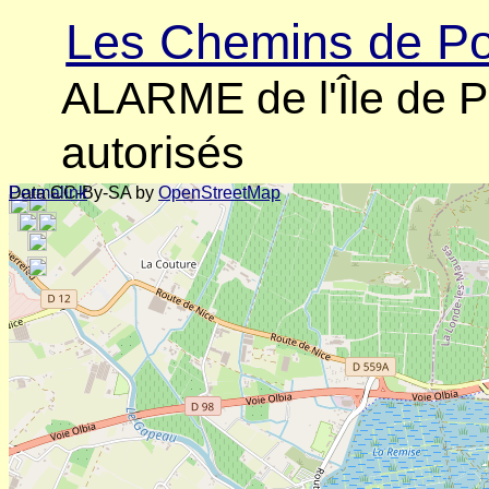
Les Chemins de Po
ALARME de l'Île de P
autorisés
Data CC-By-SA by
Permalink
OpenStreetMap