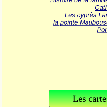
Histoire de la famil
Cat
Les cyprès La
la pointe Maubousq
Por
Les carte